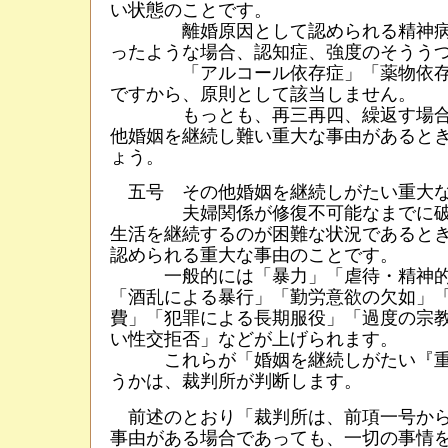
い状態のことです。
離婚原因として認められる精神病
ったような場合、認知症、強度のそうう
「アルコール依存症」「薬物依存
ですから、原則として該当しません。
もっとも、再三再四、繰返す場合
他婚姻を継続し難い重大な事由があると
ょう。
五号 その他婚姻を継続しがたい重大
夫婦関係が修復不可能なまでに破
生活を継続するのが困難な状況であると
認められる重大な事由のことです。
一般的には「暴力」「虐待・精神的
「酒乱による暴行」「勤労意欲の欠如」
費」「犯罪による長期服役」「過度の宗
い性交拒否」などが上げられます。
これらが「婚姻を継続しがたい『重
うかは、裁判所が判断します。
前述のとおり「裁判所は、前項一号から
事由がある場合であっても、一切の事情