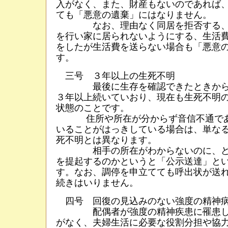
入がなく、また、財産もないのであれば
ても「悪意の遺棄」にはなりません。
なお、理由なく同居を拒否する、
を行い家に居られないようにする、生活
をしたが生活費を送らない場合も「悪意
す。
三号 ３年以上の生死不明
最後に生存を確認できたときから
３年以上続いていおり、現在も生死不明
状態のことです。
住所や所在が分からず音信不通であ
いることがはっきしている場合は、単な
死不明とは異なります。
相手の所在がわからないのに、ど
を提起するのかというと「公示送達」と
す。なお、調停を申立てても呼出状が送
続きはいりません。
四号 回復の見込みのない強度の精神
配偶者が強度の精神疾患に罹患し
がなく、夫婦生活に必要な役割分担や協