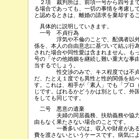
２項 裁判所は、前項一号から四号まで
る場合であっても、一切の事情を考慮し
と認めるときは、離婚の請求を棄却するこ
具体的に説明していきます。
一号 不貞行為
浮気や不倫のことで、配偶者以外
係を、本人の自由意志に基づいて結ぶ行
された場合や同性愛は含まれません。も
号の「その他婚姻を継続し難い重大な事
当するでしょう。
性交渉のみで、キス程度では不貞
だ、たとえ１度でも異性と性的関係を結
す。これは、相手が「素人」でも「プロ
じです。ばれるかどうかは別として、外
をしても同じです。
二号 悪意の遺棄
夫婦の同居義務、扶助義務や協力
由もなく果たさない場合のことです。
一番多いのは、収入や財産がある
費を渡さないというケースです。病気に