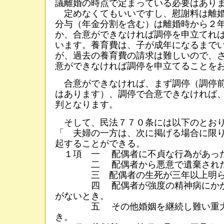
議離婚の時点で定まっている必要はあり
定めなくてもいいですし、慰謝料は離婚
分与（年金分割を含む）は離婚時から２
か、合意ができなければ調停を申立てれ
います。養育費は、子が成年になるまで
が、過去の養育費の請求は難しいので、
意ができなければ調停を申立てることを
合意ができなければ、まず調停（調停前
はあります）、調停で合意できなければ
判となります。
そして、民法７７０条には以下のとおり
「 夫婦の一方は、次に掲げる場合に限
起することができる。
１項 一 配偶者に不貞な行為があっ
二 配偶者から悪意で遺棄された
三 配偶者の生死が三年以上明ら
四 配偶者が強度の精神病にかか
がないとき。
五 その他婚姻を継続し難い重大
き。